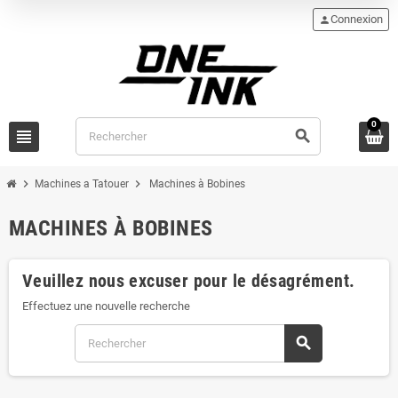
Connexion
person
0
view_headline
search
chevron_right
chevron_right
Machines a Tatouer
Machines à Bobines
MACHINES À BOBINES
Veuillez nous excuser pour le désagrément.
Effectuez une nouvelle recherche
search