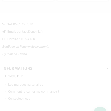
Tel
: 06 61 42 76 84

Email:
contact@oneink.fr

Horaire :
10 h à 18h

Boutique en ligne exclusivement !
By Inkland Tattoo
INFORMATIONS
LIENS UTILE
Les marques partenaires
Comment retourner ma commande ?
Contactez-nous