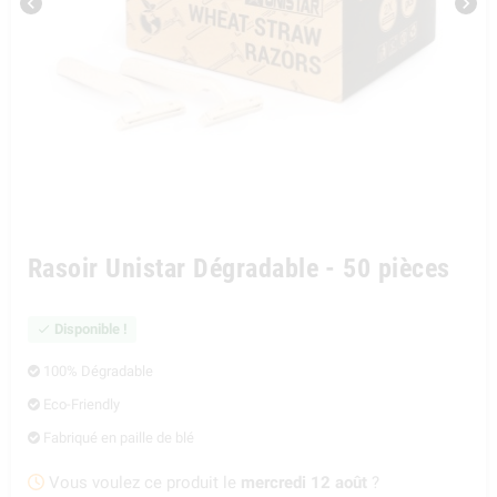
chevron_left
chevron_right
Rasoir Unistar Dégradable - 50 pièces
Disponible !
check
100% Dégradable

Eco-Friendly

Fabriqué en paille de blé

Vous voulez ce produit le
mercredi 12 août
?