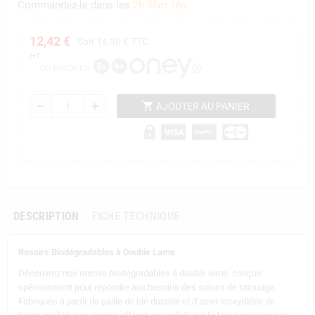
Commandez-le dans les
2h 55m 15s
.
12,42 €
Soit 14,90 € TTC
HT
OU PAYER EN
shopping_cart
remove
add
AJOUTER AU PANIER
DESCRIPTION
FICHE TECHNIQUE
Rasoirs Biodégradables à Double Lame
Découvrez nos rasoirs biodégradables à double lame, conçus
spécialement pour répondre aux besoins des salons de tatouage.
Fabriqués à partir de paille de blé durable et d’acier inoxydable de