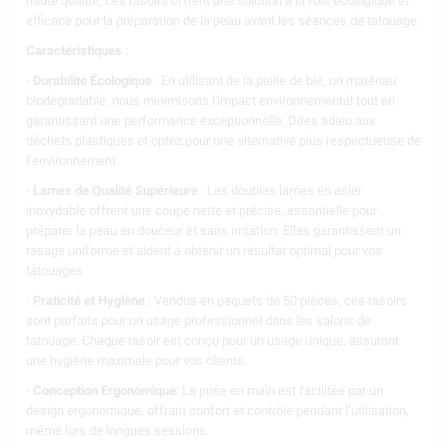
haute qualité, ces rasoirs offrent une solution à la fois écologique et
efficace pour la préparation de la peau avant les séances de tatouage.
Caractéristiques :
F
F
O
E
%
R
0
T
3
-
Durabilité Écologique
: En utilisant de la paille de blé, un matériau
biodégradable, nous minimisons l'impact environnemental tout en
garantissant une performance exceptionnelle. Dites adieu aux
P
P
M
A
O
'
B
L
I
R
L
U
E
S
déchets plastiques et optez pour une alternative plus respectueuse de
l’environnement.
Télécharger l'app
-
Lames de Qualité Supérieure
: Les doubles lames en acier
inoxydable offrent une coupe nette et précise, essentielle pour
préparer la peau en douceur et sans irritation. Elles garantissent un
Valable à partir de 50€ d'achat.
rasage uniforme et aident à obtenir un résultat optimal pour vos
tatouages.
-
Praticité et Hygiène
: Vendus en paquets de 50 pièces, ces rasoirs
sont parfaits pour un usage professionnel dans les salons de
tatouage. Chaque rasoir est conçu pour un usage unique, assurant
une hygiène maximale pour vos clients.
-
Conception Ergonomique
: La prise en main est facilitée par un
design ergonomique, offrant confort et contrôle pendant l’utilisation,
même lors de longues sessions.